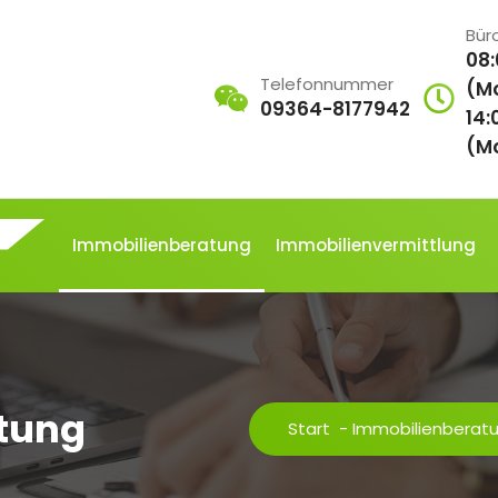
Bür
08:
Telefonnummer
(M
09364-8177942
14:
(M
Immobilienberatung
Immobilienvermittlung
tung
Start
-
Immobilienberat