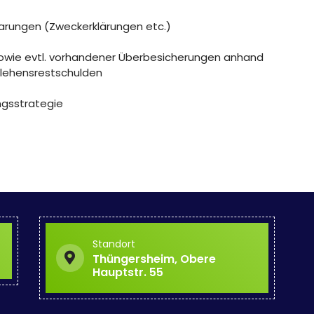
barungen (Zweckerklärungen etc.)
sowie evtl. vorhandener Überbesicherungen anhand
rlehensrestschulden
ngsstrategie
Standort
Thüngersheim, Obere
Hauptstr. 55