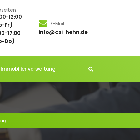
ozeiten
00-12:00
E-Mail
o-Fr)
info@csi-hehn.de
00-17:00
o-Do)
Immobilienverwaltung
ung