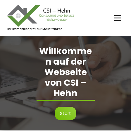
Zum
Inhalt
springen
Ihr Immobilienprofi für Mainfranken
Willkomme
n auf der
Webseite
von CSI –
Hehn
Start